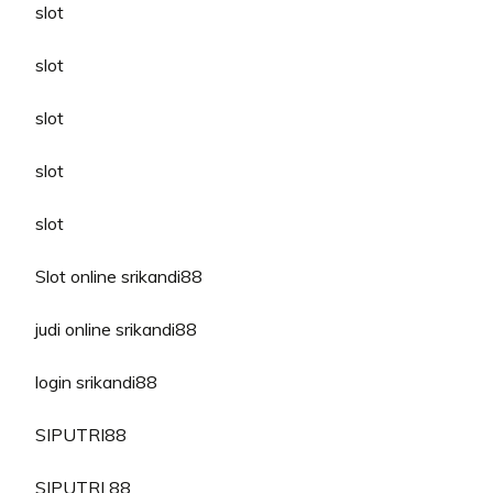
slot
slot
slot
slot
slot
Slot online srikandi88
judi online srikandi88
login srikandi88
SIPUTRI88
SIPUTRI 88