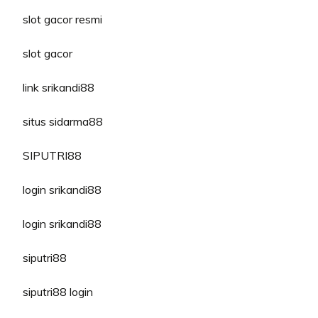
slot gacor resmi
slot gacor
link srikandi88
situs sidarma88
SIPUTRI88
login srikandi88
login srikandi88
siputri88
siputri88 login