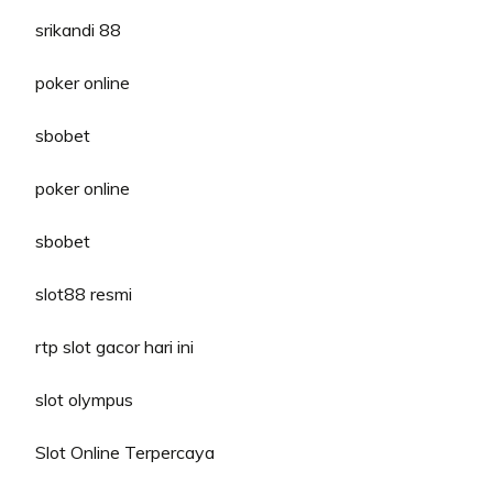
srikandi 88
poker online
sbobet
poker online
sbobet
slot88 resmi
rtp slot gacor hari ini
slot olympus
Slot Online Terpercaya