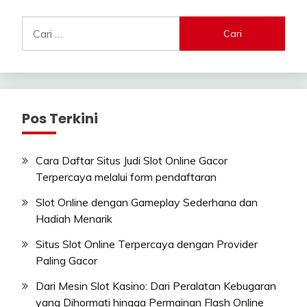
Cari
untuk:
Pos Terkini
Cara Daftar Situs Judi Slot Online Gacor
Terpercaya melalui form pendaftaran
Slot Online dengan Gameplay Sederhana dan
Hadiah Menarik
Situs Slot Online Terpercaya dengan Provider
Paling Gacor
Dari Mesin Slot Kasino: Dari Peralatan Kebugaran
yang Dihormati hingga Permainan Flash Online