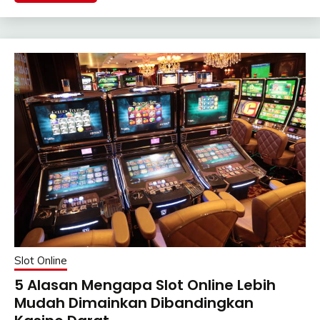
Slot Online
5 Alasan Mengapa Slot Online Lebih
Mudah Dimainkan Dibandingkan