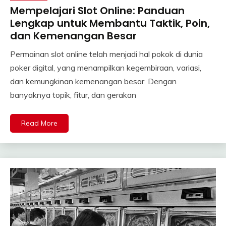
Mempelajari Slot Online: Panduan
Lengkap untuk Membantu Taktik, Poin,
dan Kemenangan Besar
Permainan slot online telah menjadi hal pokok di dunia
poker digital, yang menampilkan kegembiraan, variasi,
dan kemungkinan kemenangan besar. Dengan
banyaknya topik, fitur, dan gerakan
Read More