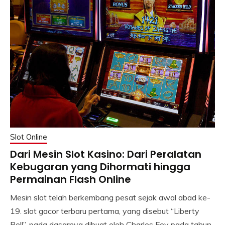
Slot Online
Dari Mesin Slot Kasino: Dari Peralatan
Kebugaran yang Dihormati hingga
Permainan Flash Online
Mesin slot telah berkembang pesat sejak awal abad ke-
19. slot gacor terbaru pertama, yang disebut “Liberty
Bell”, pada dasarnya dibuat oleh Charles Fey pada tahun