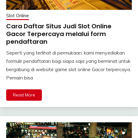
Slot Online
Cara Daftar Situs Judi Slot Online
Gacor Terpercaya melalui form
pendaftaran
Seperti yang terlihat di permukaan, kami menyediakan
formulir pendaftaran bagi siapa saja yang berminat untuk
bergabung di website game slot online Gacor terpercaya.
Pemain bisa
Read More