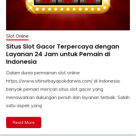
Slot Online
Situs Slot Gacor Terpercaya dengan
Layanan 24 Jam untuk Pemain di
Indonesia
Dalam dunia permainan slot online
https://www.sitinurbayapokdarwis.com/ di Indonesia,
banyak pemain mencari situs slot gacor yang
menawarkan dukungan penuh dan layanan terbaik. Salah
satu aspek yang
Read More