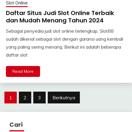
Slot Online
Daftar Situs Judi Slot Online Terbaik
dan Mudah Menang Tahun 2024
Sebagai penyedia judi slot online terlengkap, Slot88
sudah dikenal sebagai slot dengan garansi uang kembali
yang paling sering menang. Berikut ini adalah beberapa
daftar slot
Read More
Paginasi
1
2
3
Berikutnya
pos
Cari