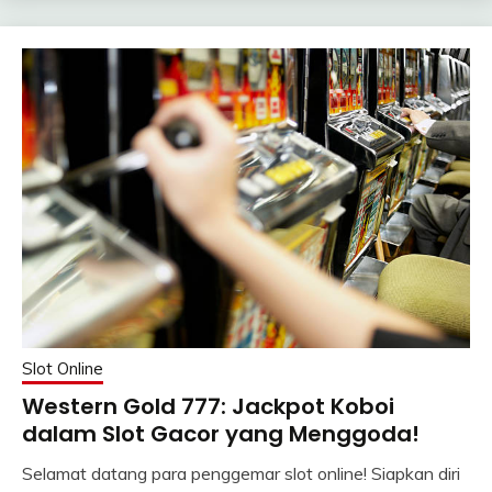
Slot Online
Western Gold 777: Jackpot Koboi
dalam Slot Gacor yang Menggoda!
Selamat datang para penggemar slot online! Siapkan diri