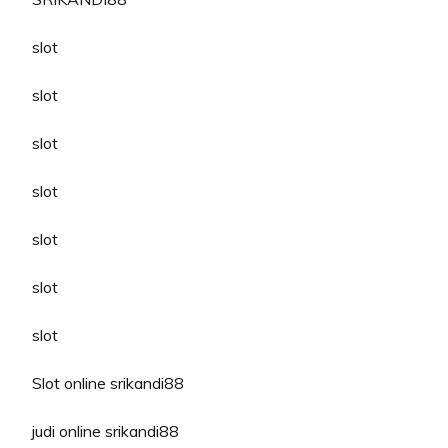
slot
slot
slot
slot
slot
slot
slot
Slot online srikandi88
judi online srikandi88