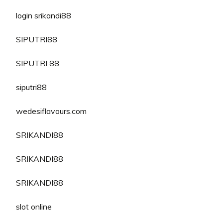
login srikandi88
SIPUTRI88
SIPUTRI 88
siputri88
wedesiflavours.com
SRIKANDI88
SRIKANDI88
SRIKANDI88
slot online