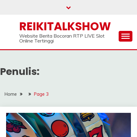
Skip
to
content
REIKITALKSHOW
Website Berita Bocoran RTP LIVE Slot
Online Tertinggi
Penulis:
Home
Page 3